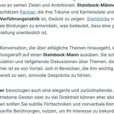
esse an seinen Zielen und Ambitionen.
Steinbock-Männ
d schätzen
Partner
, die ihre Träume und Karriereziele unt
Verführungstaktik
ist, Geduld zu zeigen.
Steinböcke
n
ale Bindungen zu entwickeln, was bedeutet, dass eine 
altung unerlässlich ist.
 Konversation, die über alltägliche Themen hinausgeht, 
ehungskraft auf einen
Steinbock-Mann
ausüben. Sie sc
timulation und tiefgehende Diskussionen über Themen, d
her ist es von Vorteil, sich in Bereichen, die ihm wichti
reit zu sein, sinnvolle Gespräche zu führen.
er
bevorzugen auch eine elegante und zurückhaltende 
triebene Gesten oder zu viel Direktheit können eher a
en sollten Sie subtile Flirttechniken und nonverbale Ko
 sanfte Berührungen, nutzen, um Ihr Interesse zu bekun