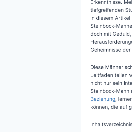
Erkenntnisse. Me
tiefgreifenden St
In diesem Artikel
Steinbock-Manne
doch mit Geduld,
Herausforderunge
Geheimnisse der 
Diese Männer schä
Leitfaden teilen 
nicht nur sein I
Steinbock-Mann a
Beziehung
, lern
können, die auf 
Inhaltsverzeichni