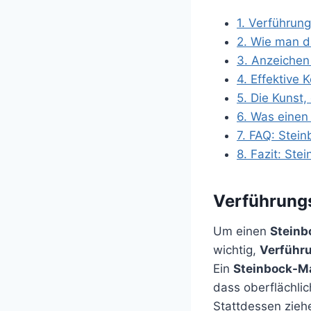
1.
Verführungs
2.
Wie man da
3.
Anzeichen 
4.
Effektive 
5.
Die Kunst, 
6.
Was einen S
7.
FAQ: Stein
8.
Fazit: Ste
Verführungs
Um einen
Stein
wichtig,
Verführ
Ein
Steinbock-M
dass oberflächlic
Stattdessen zie