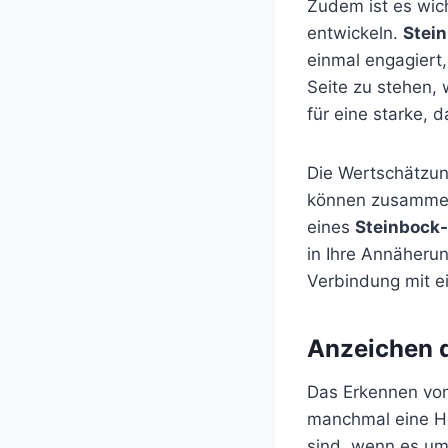
Zudem ist es wich
entwickeln.
Stei
einmal engagiert,
Seite zu stehen, 
für eine starke, 
Die Wertschätzun
können zusammen 
eines
Steinbock
in Ihre Annäherun
Verbindung mit 
Anzeichen d
Das Erkennen vo
manchmal eine He
sind, wenn es um 