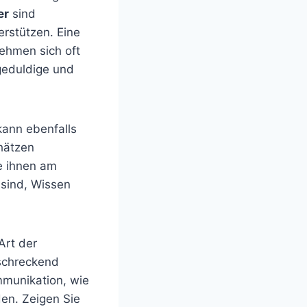
er
sind
erstützen. Eine
ehmen sich oft
geduldige und
kann ebenfalls
hätzen
ie ihnen am
g sind, Wissen
Art der
bschreckend
mmunikation, wie
den. Zeigen Sie