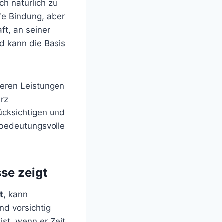
h natürlich zu
efe Bindung, aber
ft, an seiner
nd kann die Basis
ßeren Leistungen
rz
ücksichtigen und
d bedeutungsvolle
se zeigt
t
, kann
nd vorsichtig
ist, wenn er Zeit