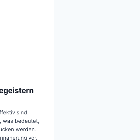
egeistern
fektiv sind.
, was bedeutet,
drucken werden.
nnäherung vor.