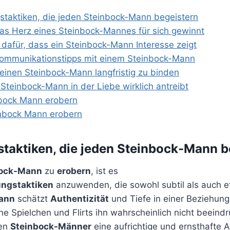
taktiken, die jeden Steinbock-Mann begeistern
s Herz eines Steinbock-Mannes für sich gewinnt
dafür, dass ein Steinbock-Mann Interesse zeigt
Kommunikationstipps mit einem Steinbock-Mann
einen Steinbock-Mann langfristig zu binden
teinbock-Mann in der Liebe wirklich antreibt
bock Mann erobern
inbock Mann erobern
taktiken, die jeden Steinbock-Mann b
bock-Mann
zu
erobern
, ist es
ungstaktiken
anzuwenden, die sowohl subtil als auch ef
ann
schätzt
Authentizität
und Tiefe in einer Beziehung
he Spielchen und Flirts ihn wahrscheinlich nicht beein
hen
Steinbock-Männer
eine aufrichtige
und ernsthafte A