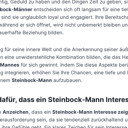
tig, Geduld zu haben und den Dingen Zeit zu geben, sic
nbock-Männer
entscheiden sich oft langsam für eine ti
 sind sie unglaublich loyal und engagiert. Ihre Bereitscha
während er sich öffnet, wird nicht unbemerkt bleiben u
dauerhafte Beziehung bilden.
g für seine innere Welt und die Anerkennung seiner äu
eine unwiderstehliche Kombination bilden, die das He
-Mannes
für sich gewinnt. Indem Sie diese Aspekte ber
g integrieren, erhöhen Sie Ihre Chancen, eine tiefe un
einem
Steinbock-Mann
aufzubauen.
afür, dass ein Steinbock-Mann Interes
n
Anzeichen
, dass ein
Steinbock-Mann Interesse zeig
rausforderung sein, da sie tendenziell zurückhaltend u
ihre Gefühle geht. Ein klares Zeichen für sein Interesse 